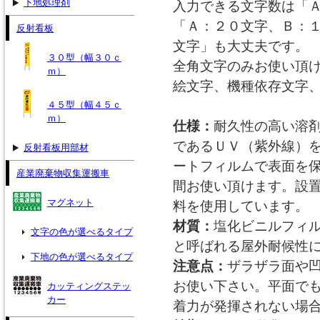
下地処理剤
入力できる文字数は「
「Ａ：２０文字、Ｂ：
反射看板
文字」も大丈夫です。
３０型（幅３０ｃ
全角文字のみお使い頂
ｍ）
絵文字、機種依存文字
４５型（幅４５ｃ
ｍ）
仕様：
耐久性の高い溶
であるＵＶ（紫外線）
反射看板用部材
ートフィルムで表面を
産業廃棄物収集運搬車
間お使い頂けます。設
マグネット
料を使用しています。
材質：
塩化ビニルフィ
文字の色が選べるタイプ
と呼ばれる屋外耐候性
下地の色が選べるタイプ
注意点：
ザラザラ面や
お使い下さい。平面で
カッティングステッ
カー
着力が発揮されない場