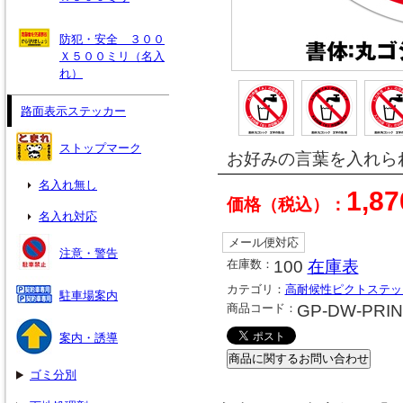
防犯・安全 ３００
Ｘ５００ミリ（名入
れ）
路面表示ステッカー
ストップマーク
お好みの言葉を入れら
名入れ無し
1,8
価格（税込）：
名入れ対応
メール便対応
注意・警告
在庫数：
100
在庫表
カテゴリ：
高耐候性ピクトステッ
駐車場案内
商品コード：
GP-DW-PRIN
案内・誘導
ゴミ分別