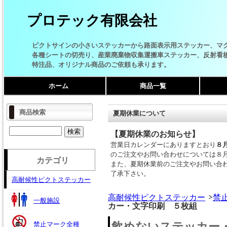
プロテック有限会社
ピクトサインの小さいステッカーから路面表示用ステッカー、マ
各種シートの切売り、産業廃棄物収集運搬車ステッカー、反射看
特注品、オリジナル商品のご依頼も承ります。
ホーム
商品一覧
商品検索
夏期休業について
【夏期休業のお知らせ】
営業日カレンダーにありますとおり
８
のご注文やお問い合わせについては８
カテゴリ
また、夏期休業前のご注文やお問い合
了承下さい。
高耐候性ピクトステッカー
高耐候性ピクトステッカー
禁
一般施設
カー・文字印刷 ５枚組
飲めないステッカー
禁止マーク全種