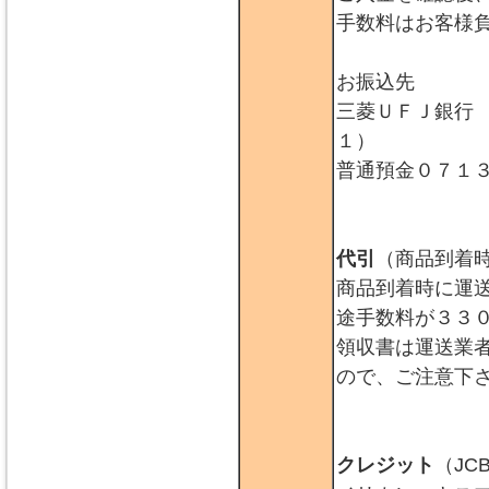
手数料はお客様
お振込先
三菱ＵＦＪ銀行
１）
普通預金０７１
代引
（商品到着
商品到着時に運
途手数料が３３
領収書は運送業
ので、ご注意下
クレジット
（JC