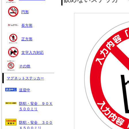
円形
長方形
正方形
文字入力対応
その他
マグネットステッカー
送迎中
防犯・安全 ９０Ｘ
５００ミリ
防犯・安全 ３００
Ｘ５００ミリ