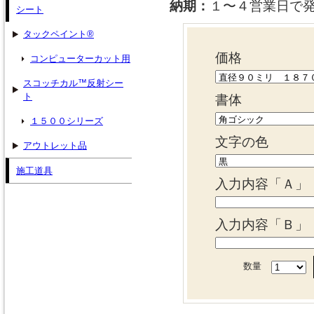
納期：
１〜４営業日で
シート
タックペイント®
価格
コンピューターカット用
スコッチカル™反射シー
ト
書体
１５００シリーズ
文字の色
アウトレット品
施工道具
入力内容「Ａ」
入力内容「Ｂ」
数量