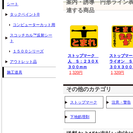
案内・誘導 円形ライン
シート
連する商品
タックペイント®
コンピューターカット用
スコッチカル™反射シー
ト
１５００シリーズ
ストップマーク
ストップマ
人 Ｓ：２３０Ｘ
ライオン Ｓ
アウトレット品
３００ｍｍ
３０Ｘ３００
施工道具
1,320円
1,320円
その他のカテゴリ
ストップマーク
注意・警告
下地処理剤