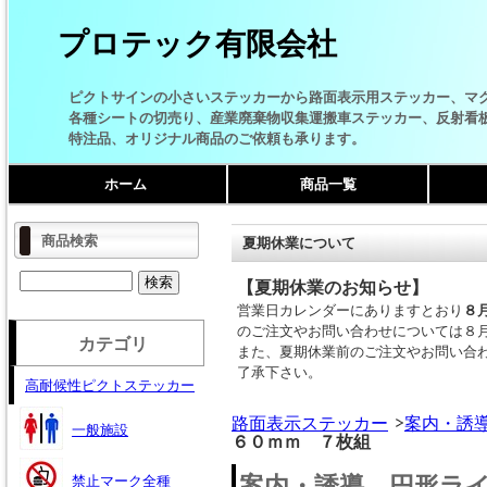
プロテック有限会社
ピクトサインの小さいステッカーから路面表示用ステッカー、マ
各種シートの切売り、産業廃棄物収集運搬車ステッカー、反射看
特注品、オリジナル商品のご依頼も承ります。
ホーム
商品一覧
商品検索
夏期休業について
【夏期休業のお知らせ】
営業日カレンダーにありますとおり
８
のご注文やお問い合わせについては８
カテゴリ
また、夏期休業前のご注文やお問い合
了承下さい。
高耐候性ピクトステッカー
路面表示ステッカー
案内・誘
一般施設
６０ｍｍ ７枚組
案内・誘導 円形ラ
禁止マーク全種