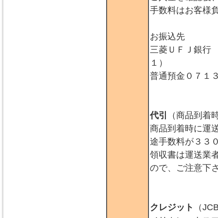
手数料はお客様
お振込先
三菱ＵＦＪ銀行
１）
普通預金０７１
代引
（商品到着
商品到着時に運
途手数料が３３
領収書は運送業
ので、ご注意下
クレジット
（JC