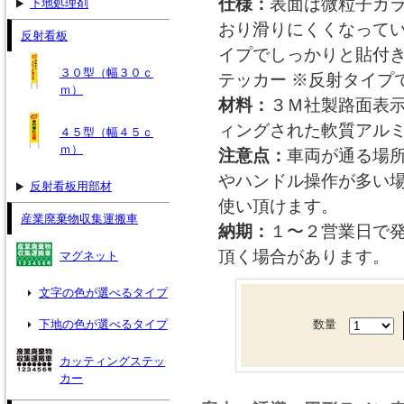
仕様：
表面は微粒子ガ
下地処理剤
おり滑りにくくなって
反射看板
イプでしっかりと貼付き
３０型（幅３０ｃ
テッカー ※反射タイプ
ｍ）
材料：
３Ｍ社製路面表
ィングされた軟質アル
４５型（幅４５ｃ
ｍ）
注意点：
車両が通る場
やハンドル操作が多い
反射看板用部材
使い頂けます。
産業廃棄物収集運搬車
納期：
１〜２営業日で
頂く場合があります。
マグネット
文字の色が選べるタイプ
下地の色が選べるタイプ
数量
カッティングステッ
カー