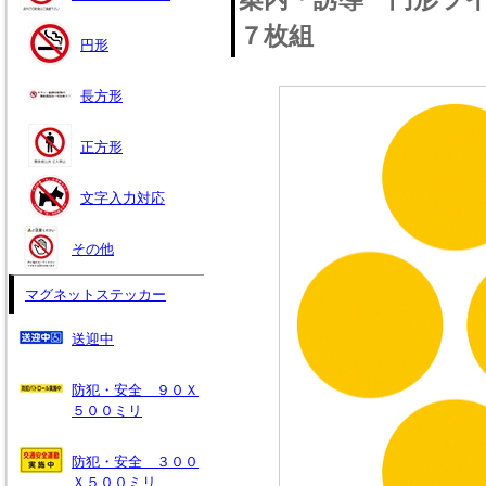
７枚組
円形
長方形
正方形
文字入力対応
その他
マグネットステッカー
送迎中
防犯・安全 ９０Ｘ
５００ミリ
防犯・安全 ３００
Ｘ５００ミリ