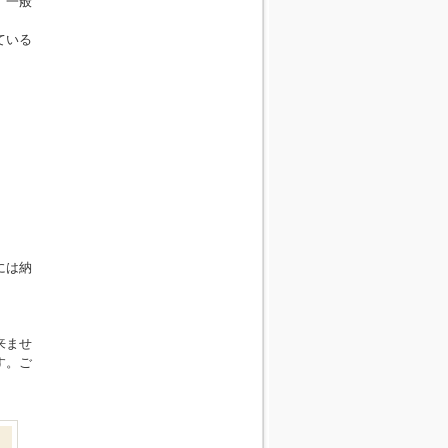
、一般
ている
には納
来ませ
す。ご