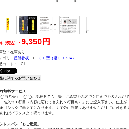
9,350円
格（税込）：
庫数：
在庫あり
テゴリ：
反射看板
>
３０型（幅３０ｃｍ）
品コード：
L-C11
れ無料サービス
◯自治会」「◯◯小学校ＰＴＡ」等、ご希望の内容で２行までの名入れが
「名入れ１行目（内容に応じて名入れ２行目も）」にご記入下さい。仕上が
角ゴシックで黒文字となります。文字数に制限はありませんが１行に付き９
あればバランスよく収まります。
ンレスバンドもご用意。