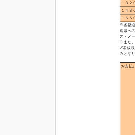
１３２
１４３
１６５
※各都
縄県へ
ス・メ
※また
※看板
みとな
お支払