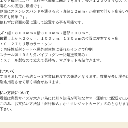
ェット機能により、電柱等へ簡単に固定できます。長さ１２００ミリなので
電柱への固定に最適です。
側面にステンレスバンドを通せる穴（直径１２ｍｍ）が左右で計６ヶ所空い
設置も簡単です。
使わずに背面の梁に通して設置する事も可能です。
ズ：
縦１８００ｍｍＸ横３００ｍｍ（足部３００ｍｍ）
位置：
上から２０ｃｍ、１００ｃｍ、１３０ｃｍの位置に左右で６ヶ所
：
０．２７ミリ厚カラートタン
：
再帰性反射シートへ屋外耐候性に優れたインクで印刷
スチール製１９ミリ角パイプ（グレー防錆塗装済み）
：
スチール製なので丈夫で長持ち。マグネットも貼付きます。
について
文頂きましてから約１〜３営業日程度での発送となります。数量が多い場合
別途指定させて頂く場合があります。
払い方法について
看板は商品サイズが大きい為に代引き決済が可能なヤマト運輸では配送が出
この為、お支払い方法は「銀行振込」か「クレジットカード」のみとなりま
下さい。