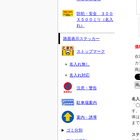
防犯・安全 ３００
Ｘ５００ミリ（名入
れ）
路面表示ステッカー
価
ストップマーク
在
カ
名入れ無し
商
名入れ対応
注意・警告
名入
駐車場案内
「◯
す。
体は
案内・誘導
まで
ゴミ分別
ステ