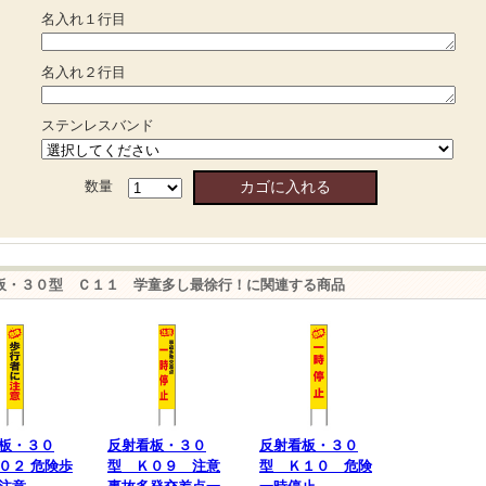
名入れ１行目
名入れ２行目
ステンレスバンド
数量
板・３０型 Ｃ１１ 学童多し最徐行！に関連する商品
板・３０
反射看板・３０
反射看板・３０
０２ 危険歩
型 Ｋ０９ 注意
型 Ｋ１０ 危険