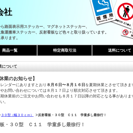
会社
から路面表示用ステッカー、マグネットステッカー、
収集運搬車ステッカー、反射看板など色々と取り扱っています。
も承ります。
商品一覧
特定商取引法
送料について
業について
休業のお知らせ】
カレンダーにありますとおり
８月６日〜８月１６日
を夏期休業とさせて頂きま
文やお問い合わせについては８月１７日より順次対応させて頂きます。
夏期休業前のご注文やお問い合わせも８月１７日以降の対応となる事がありま
さい。
３０型（幅３０ｃｍ）
反射看板・３０型 Ｃ１１ 学童多し最徐行！
板・３０型 Ｃ１１ 学童多し最徐行！