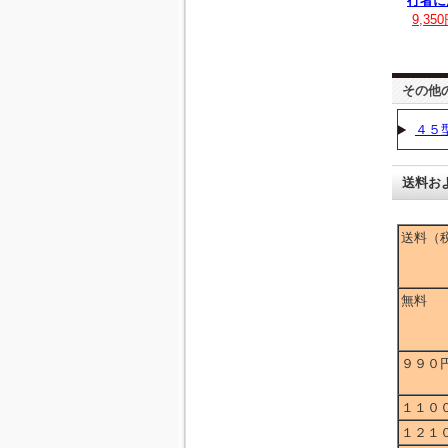
行者に
9,35
その他
４５
送料お
送料（
無料
９９０
１１０
１２１