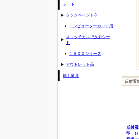
シート
タックペイント®
コンピューターカット用
スコッチカル™反射シー
ト
１５００シリーズ
アウトレット品
施工道具
反射看
反射看
型 Ｈ