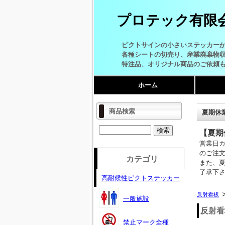
プロテック有限
ピクトサインの小さいステッカー
各種シートの切売り、産業廃棄物
特注品、オリジナル商品のご依頼
ホーム
商品検索
夏期休
【夏期
営業日
のご注
カテゴリ
また、
了承下
高耐候性ピクトステッカー
反射看板
一般施設
反射看
禁止マーク全種