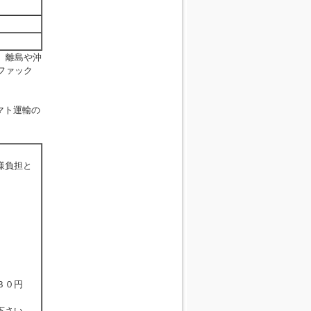
。離島や沖
ファック
マト運輸の
様負担と
３０円
下さい。