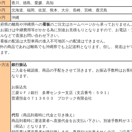
０円
香川、徳島、愛媛、高知
０円
北海道、福岡、佐賀、熊本、大分、長崎、宮崎、鹿児島
０円
沖縄
道府県の離島や沖縄県への
看板
のご注文はホームページから承っておりません
のお届けは中継費用等がかかる為に別途お見積もりとなりますので、お電話・
ールなどで直接お問い合わせ下さい。
、看板の配送は大型車両の進入不可地区への配達はできません。
以外の商品であれば離島でも沖縄県でも上記送料となります。但し、発送はヤ
ります。
い方法
銀行振込
ご入金を確認後、商品の手配をさせて頂きます。お振込手数料はお客
なります。
お振込先
三菱ＵＦＪ銀行 多摩センター支店（支店番号：５９１）
普通預金０７１３６０３ プロテック有限会社
代引
（商品到着時に代金と引き換え）
商品到着時に運送業者へ直接代金をお支払い下さい。別途手数料が３
（税込）となります。
領収書は運送業者が発行致します。再発行は出来ませんので、ご注意