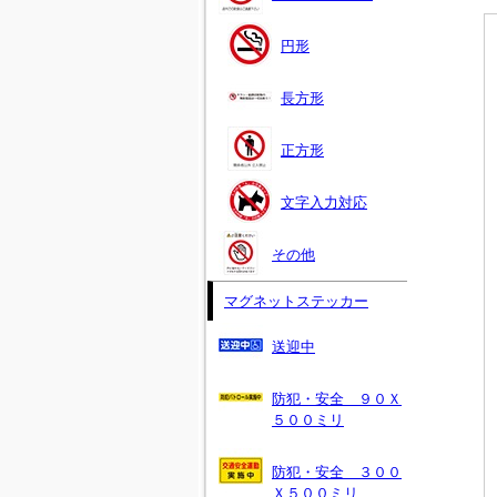
円形
長方形
正方形
文字入力対応
その他
マグネットステッカー
送迎中
防犯・安全 ９０Ｘ
５００ミリ
防犯・安全 ３００
Ｘ５００ミリ