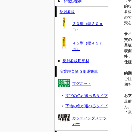
ラチ
下地処理剤
的な
反射看板
看板
ので
穴を
３０型（幅３０ｃ
ｍ）
サイ
穴の
４５型（幅４５ｃ
基板
ｍ）
表面
枠：
反射看板用部材
仕様
産業廃棄物収集運搬車
納期
ご注
マグネット
期を
文字の色が選べるタイプ
お支
反射
下地の色が選べるタイプ
ん。
了承
カッティングステッ
カー