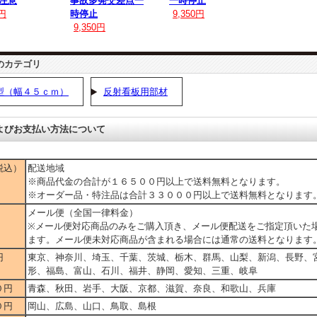
注意
事故多発交差点一
一時停止
0円
時停止
9,350円
9,350円
のカテゴリ
型（幅４５ｃｍ）
反射看板用部材
よびお支払い方法について
税込）
配送地域
※商品代金の合計が１６５００円以上で送料無料となります。
※オーダー品・特注品は合計３３０００円以上で送料無料となります
メール便（全国一律料金）
※メール便対応商品のみをご購入頂き、メール便配送をご指定頂いた
ます。メール便未対応商品が含まれる場合には通常の送料となります
円
東京、神奈川、埼玉、千葉、茨城、栃木、群馬、山梨、新潟、長野、
形、福島、富山、石川、福井、静岡、愛知、三重、岐阜
０円
青森、秋田、岩手、大阪、京都、滋賀、奈良、和歌山、兵庫
０円
岡山、広島、山口、鳥取、島根