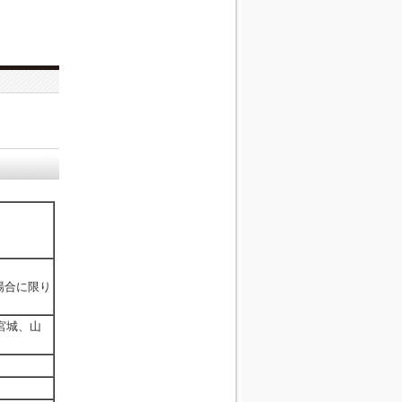
。
場合に限り
。
宮城、山