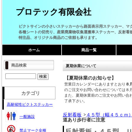
プロテック有限会社
ピクトサインの小さいステッカーから路面表示用ステッカー、マ
各種シートの切売り、産業廃棄物収集運搬車ステッカー、反射看
特注品、オリジナル商品のご依頼も承ります。
ホーム
商品一覧
商品検索
夏期休業について
【夏期休業のお知らせ】
営業日カレンダーにありますとおり
８
のご注文やお問い合わせについては８
カテゴリ
また、夏期休業前のご注文やお問い合
了承下さい。
高耐候性ピクトステッカー
反射看板
４５型（幅４５ｃｍ
一般施設
道あり歩行者に注意
反射看板・４５型 
禁止マーク全種