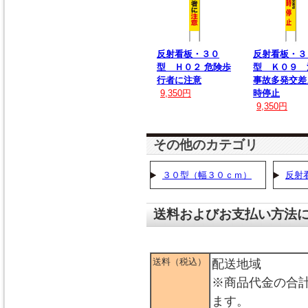
反射看板・３０
反射看板・３
型 Ｈ０２ 危険歩
型 Ｋ０９ 
行者に注意
事故多発交差
9,350円
時停止
9,350円
その他のカテゴリ
３０型（幅３０ｃｍ）
反射
送料およびお支払い方法
送料（税込）
配送地域
※商品代金の合
ます。