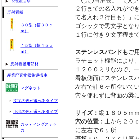
下地処理剤
２行までの名入れがで
反射看板
て名入れ２行目も）」
３０型（幅３０ｃ
ゴシックで黒文字とな
ｍ）
１行に付き９文字程ま
４５型（幅４５ｃ
ステンレスバンドもご
ｍ）
ラチェット機能により
反射看板用部材
１２００ミリなので、
産業廃棄物収集運搬車
看板側面にステンレス
左右で計６ヶ所空いて
マグネット
穴を使わずに背面の梁
文字の色が選べるタイプ
下地の色が選べるタイプ
サイズ：
縦１８０５ｍ
穴の位置：
上から２０
カッティングステッ
に左右で６ヶ所
カー
基板：
０．２７ミリ厚