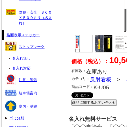
防犯・安全 ３００
Ｘ５００ミリ（名入
れ）
路面表示ステッカー
ストップマーク
10,
名入れ無し
価格（税込）：
名入れ対応
在庫数：
在庫あり
カテゴリ：
反射看板
>
注意・警告
商品コード：
K-U05
駐車場案内
案内・誘導
ゴミ分別
名入れ無料サービス
「◯◯自治会」「◯◯