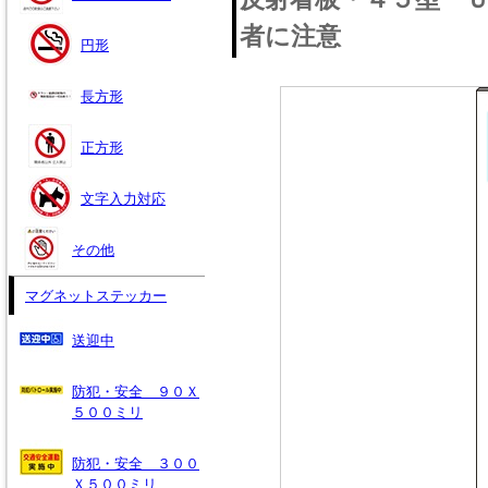
者に注意
円形
長方形
正方形
文字入力対応
その他
マグネットステッカー
送迎中
防犯・安全 ９０Ｘ
５００ミリ
防犯・安全 ３００
Ｘ５００ミリ