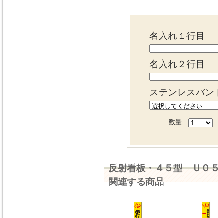
名入れ１行目
名入れ２行目
ステンレスバン
数量
反射看板・４５型 Ｕ０
関連する商品