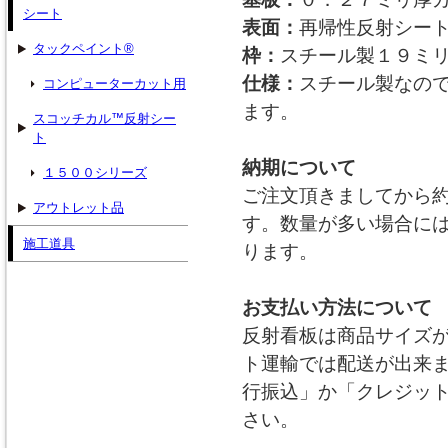
シート
表面：
再帰性反射シー
タックペイント®
枠：
スチール製１９ミ
仕様：
スチール製なの
コンピューターカット用
ます。
スコッチカル™反射シー
ト
納期について
１５００シリーズ
ご注文頂きましてから
アウトレット品
す。数量が多い場合に
施工道具
ります。
お支払い方法について
反射看板は商品サイズ
ト運輸では配送が出来
行振込」か「クレジッ
さい。