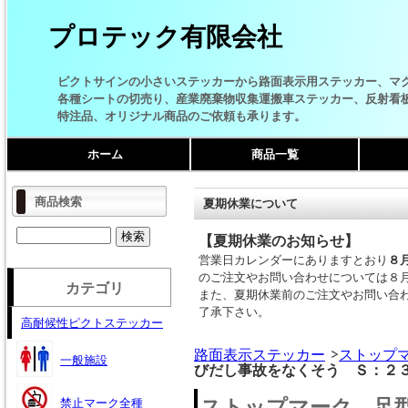
プロテック有限会社
ピクトサインの小さいステッカーから路面表示用ステッカー、マ
各種シートの切売り、産業廃棄物収集運搬車ステッカー、反射看
特注品、オリジナル商品のご依頼も承ります。
ホーム
商品一覧
商品検索
夏期休業について
【夏期休業のお知らせ】
営業日カレンダーにありますとおり
８
のご注文やお問い合わせについては８
カテゴリ
また、夏期休業前のご注文やお問い合
了承下さい。
高耐候性ピクトステッカー
路面表示ステッカー
ストップ
一般施設
びだし事故をなくそう Ｓ：２
ストップマーク 足
禁止マーク全種