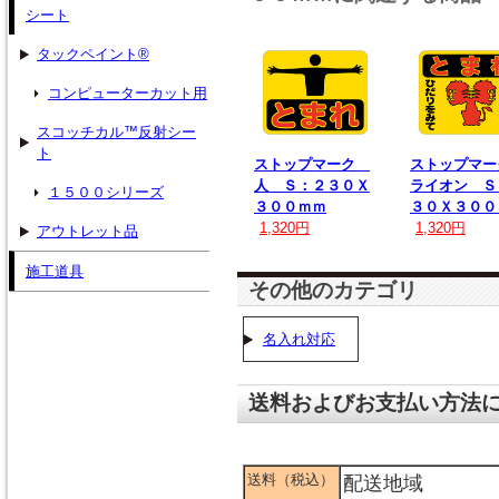
シート
タックペイント®
コンピューターカット用
スコッチカル™反射シー
ト
ストップマーク
ストップマ
人 Ｓ：２３０Ｘ
ライオン Ｓ
１５００シリーズ
３００ｍｍ
３０Ｘ３００
1,320円
1,320円
アウトレット品
施工道具
その他のカテゴリ
名入れ対応
送料およびお支払い方法
送料（税込）
配送地域