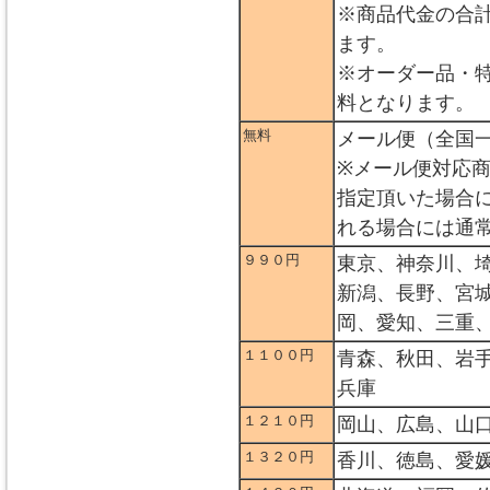
※商品代金の合
ます。
※オーダー品・
料となります。
無料
メール便（全国
※メール便対応
指定頂いた場合
れる場合には通
９９０円
東京、神奈川、
新潟、長野、宮
岡、愛知、三重
１１００円
青森、秋田、岩
兵庫
１２１０円
岡山、広島、山
１３２０円
香川、徳島、愛