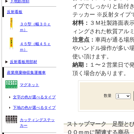
下地処理剤
イプでしっかりと貼付き
反射看板
テッカー ※反射タイプ
材料：
３Ｍ社製路面表
３０型（幅３０ｃ
ｍ）
ィングされた軟質アル
注意点：
車両が通る場
４５型（幅４５ｃ
やハンドル操作が多い
ｍ）
使い頂けます。
反射看板用部材
納期：
１〜２営業日で
頂く場合があります。
産業廃棄物収集運搬車
マグネット
数量
文字の色が選べるタイプ
下地の色が選べるタイプ
カッティングステッ
ストップマーク 足型と
カー
００ｍｍに関連する商品