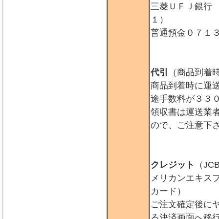
三菱ＵＦＪ銀行
１）
普通預金０７１
代引
（商品到着
商品到着時に運
途手数料が３３
領収書は運送業
ので、ご注意下
クレジット
（JC
メリカンエキス
カード）
ご注文確定後に
る決済画面へ移