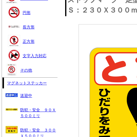
Ｓ：２３０Ｘ３００
円形
長方形
正方形
文字入力対応
その他
マグネットステッカー
送迎中
防犯・安全 ９０Ｘ
５００ミリ
防犯・安全 ３００
Ｘ５００ミリ