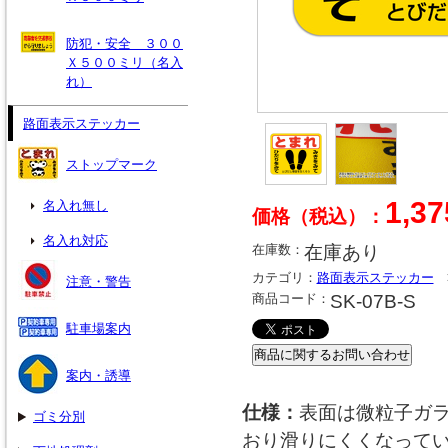
防犯・安全 ３００
Ｘ５００ミリ（名入
れ）
路面表示ステッカー
ストップマーク
1,3
名入れ無し
価格（税込）：
名入れ対応
在庫数：
在庫あり
カテゴリ：
路面表示ステッカー
注意・警告
商品コード：
SK-07B-S
駐車場案内
案内・誘導
仕様：
表面は微粒子ガ
ゴミ分別
おり滑りにくくなって