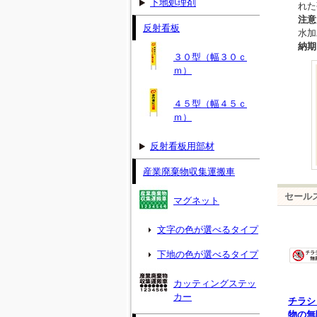
下地処理剤
れた
注意
反射看板
水加
納期
３０型（幅３０ｃ
ｍ）
４５型（幅４５ｃ
ｍ）
反射看板用部材
産業廃棄物収集運搬車
セール
マグネット
文字の色が選べるタイプ
下地の色が選べるタイプ
カッティングステッ
カー
チラシ
物の無