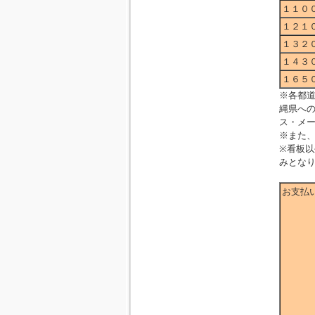
１１０
１２１
１３２
１４３
１６５
※各都
縄県へ
ス・メ
※また
※看板
みとな
お支払