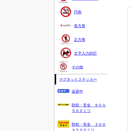
円形
長方形
正方形
文字入力対応
その他
マグネットステッカー
送迎中
防犯・安全 ９０Ｘ
５００ミリ
防犯・安全 ３００
Ｘ５００ミリ