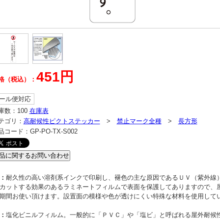
451円
格（税込）：
ール便対応
庫数：
100
在庫表
テゴリ：
高耐候性ピクトステッカー
>
禁止マーク全種
>
長方形
品コード：
GP-PO-TX-S002
：
耐久性の高い溶剤系インクで印刷し、褪色の主な原因であるＵＶ（紫外線
カットする効果のあるラミネートフィルムで表面を保護してありますので、
期間お使い頂けます。設置面の模様や色が透けにくい特殊な材料を使用して
：
塩化ビニルフィルム。一般的に「ＰＶＣ」や「塩ビ」と呼ばれる屋外耐候