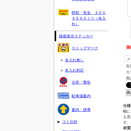
防犯・安全 ３００
Ｘ５００ミリ（名入
れ）
路面表示ステッカー
価
ストップマーク
メ
名入れ無し
在
名入れ対応
カ
商
注意・警告
駐車場案内
仕様
案内・誘導
幅に
も長
ゴミ分別
す。
材質