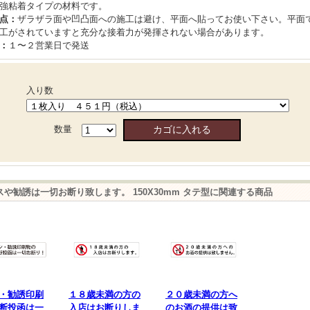
強粘着タイプの材料です。
点：
ザラザラ面や凹凸面への施工は避け、平面へ貼ってお使い下さい。平面
工がされていますと充分な接着力が発揮されない場合があります。
：
１〜２営業日で発送
入り数
数量
スや勧誘は一切お断り致します。 150X30mm タテ型に関連する商品
・勧誘印刷
１８歳未満の方の
２０歳未満の方へ
断投函は一
入店はお断りしま
のお酒の提供は致