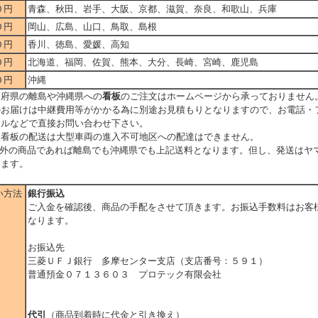
０円
青森、秋田、岩手、大阪、京都、滋賀、奈良、和歌山、兵庫
０円
岡山、広島、山口、鳥取、島根
０円
香川、徳島、愛媛、高知
０円
北海道、福岡、佐賀、熊本、大分、長崎、宮崎、鹿児島
０円
沖縄
道府県の離島や沖縄県への
看板
のご注文はホームページから承っておりません
のお届けは中継費用等がかかる為に別途お見積もりとなりますので、お電話・
ールなどで直接お問い合わせ下さい。
、看板の配送は大型車両の進入不可地区への配達はできません。
以外の商品であれば離島でも沖縄県でも上記送料となります。但し、発送はヤ
ります。
い方法
銀行振込
ご入金を確認後、商品の手配をさせて頂きます。お振込手数料はお客
なります。
お振込先
三菱ＵＦＪ銀行 多摩センター支店（支店番号：５９１）
普通預金０７１３６０３ プロテック有限会社
代引
（商品到着時に代金と引き換え）