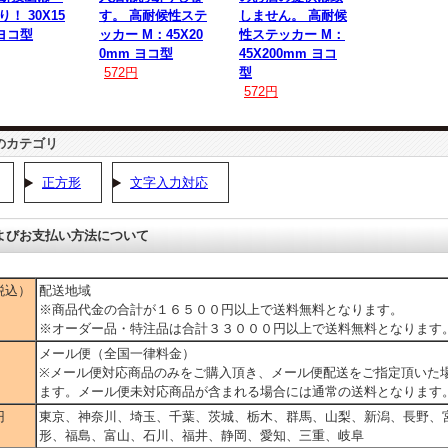
！ 30X15
す。 高耐候性ステ
しません。 高耐候
 ヨコ型
ッカー M：45X20
性ステッカー M：
0mm ヨコ型
45X200mm ヨコ
572円
型
572円
のカテゴリ
正方形
文字入力対応
よびお支払い方法について
税込）
配送地域
※商品代金の合計が１６５００円以上で送料無料となります。
※オーダー品・特注品は合計３３０００円以上で送料無料となります
メール便（全国一律料金）
※メール便対応商品のみをご購入頂き、メール便配送をご指定頂いた
ます。メール便未対応商品が含まれる場合には通常の送料となります
円
東京、神奈川、埼玉、千葉、茨城、栃木、群馬、山梨、新潟、長野、
形、福島、富山、石川、福井、静岡、愛知、三重、岐阜