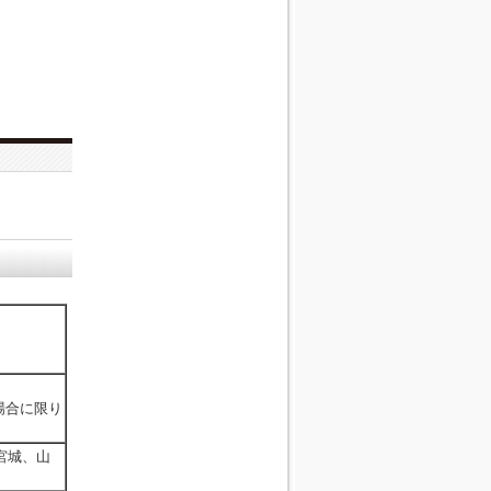
。
場合に限り
。
宮城、山