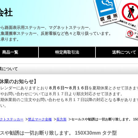
会社
から路面表示用ステッカー、マグネットステッカー、
収集運搬車ステッカー、反射看板など色々と取り扱っています。
も承ります。
商品一覧
特定商取引法
送料について
業について
休業のお知らせ】
カレンダーにありますとおり
８月６日〜８月１６日
を夏期休業とさせて頂きま
文やお問い合わせについては８月１７日より順次対応させて頂きます。
夏期休業前のご注文やお問い合わせも８月１７日以降の対応となる事がありま
さい。
クトステッカー
禁止マーク全種
長方形
セールスや勧誘は一切お断り致します。 150X
スや勧誘は一切お断り致します。 150X30mm タテ型