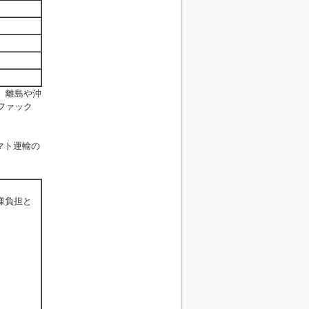
。離島や沖
ファック
マト運輸の
様負担と