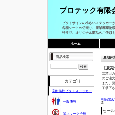
プロテック有限
ピクトサインの小さいステッカー
各種シートの切売り、産業廃棄物
特注品、オリジナル商品のご依頼
ホーム
商品検索
夏期休
【夏期
営業日
のご注
カテゴリ
また、
了承下
高耐候性ピクトステッカー
高耐候性ピ
一般施設
型
セール
禁止マーク全種