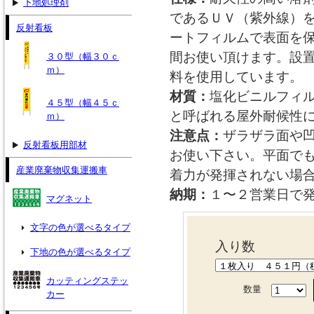
下地処理剤
であるＵＶ（紫外線）
反射看板
ートフィルムで表面を
間お使い頂けます。設
３０型（幅３０ｃ
ｍ）
料を使用しています。
材質：
塩化ビニルフィ
４５型（幅４５ｃ
と呼ばれる屋外耐候性
ｍ）
注意点：
ザラザラ面や
反射看板用部材
お使い下さい。平面で
産業廃棄物収集運搬車
着力が発揮されない場
納期：
１〜２営業日で
マグネット
文字の色が選べるタイプ
入り数
下地の色が選べるタイプ
カッティングステッ
数量
カー