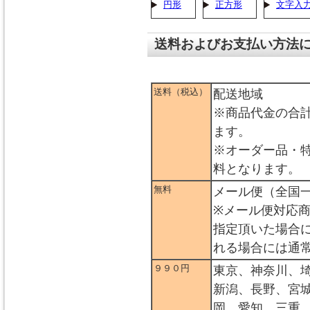
円形
正方形
文字入
送料およびお支払い方法
送料（税込）
配送地域
※商品代金の合
ます。
※オーダー品・
料となります。
無料
メール便（全国
※メール便対応
指定頂いた場合
れる場合には通
９９０円
東京、神奈川、
新潟、長野、宮
岡、愛知、三重