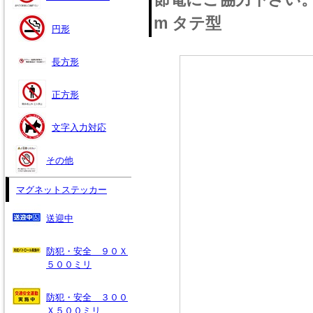
m タテ型
円形
長方形
正方形
文字入力対応
その他
マグネットステッカー
送迎中
防犯・安全 ９０Ｘ
５００ミリ
防犯・安全 ３００
Ｘ５００ミリ