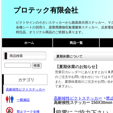
プロテック有限会社
ピクトサインの小さいステッカーから路面表示用ステッカー、マ
各種シートの切売り、産業廃棄物収集運搬車ステッカー、反射看
特注品、オリジナル商品のご依頼も承ります。
ホーム
商品一覧
商品検索
夏期休業について
【夏期休業のお知らせ】
営業日カレンダーにありますとおり
８
のご注文やお問い合わせについては８
カテゴリ
また、夏期休業前のご注文やお問い合
了承下さい。
高耐候性ピクトステッカー
高耐候性ピクトステッカー
禁
一般施設
高耐候性ステッカー 150X30mm
節電にご協力下さい。 
禁止マーク全種