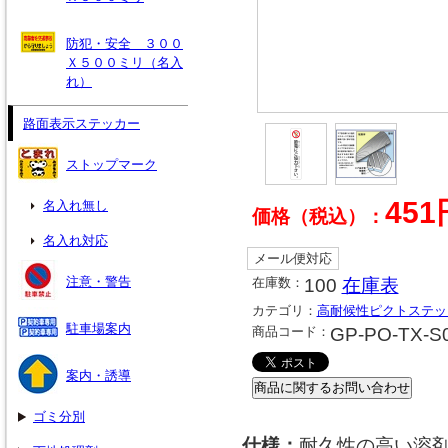
防犯・安全 ３００
Ｘ５００ミリ（名入
れ）
路面表示ステッカー
ストップマーク
451
名入れ無し
価格（税込）：
名入れ対応
メール便対応
注意・警告
在庫数：
100
在庫表
カテゴリ：
高耐候性ピクトステッ
駐車場案内
商品コード：
GP-PO-TX-S
案内・誘導
ゴミ分別
仕様：
耐久性の高い溶