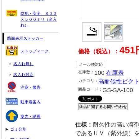
防犯・安全 ３００
Ｘ５００ミリ（名入
れ）
路面表示ステッカー
451
価格（税込）：
ストップマーク
名入れ無し
メール便対応
在庫数：
100
在庫表
名入れ対応
カテゴリ：
高耐候性ピク
注意・警告
商品コード：
GS-SA-100
駐車場案内
案内・誘導
仕様：
耐久性の高い溶
ゴミ分別
であるＵＶ（紫外線）