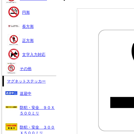
円形
長方形
正方形
文字入力対応
その他
マグネットステッカー
送迎中
防犯・安全 ９０Ｘ
５００ミリ
防犯・安全 ３００
Ｘ５００ミリ