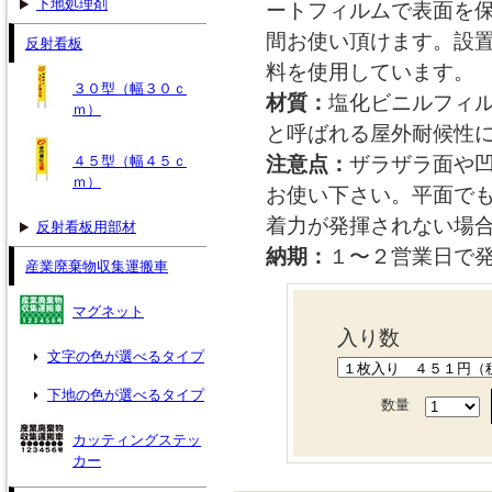
下地処理剤
ートフィルムで表面を
間お使い頂けます。設
反射看板
料を使用しています。
３０型（幅３０ｃ
材質：
塩化ビニルフィ
ｍ）
と呼ばれる屋外耐候性
４５型（幅４５ｃ
注意点：
ザラザラ面や
ｍ）
お使い下さい。平面で
着力が発揮されない場
反射看板用部材
納期：
１〜２営業日で
産業廃棄物収集運搬車
マグネット
入り数
文字の色が選べるタイプ
下地の色が選べるタイプ
数量
カッティングステッ
カー