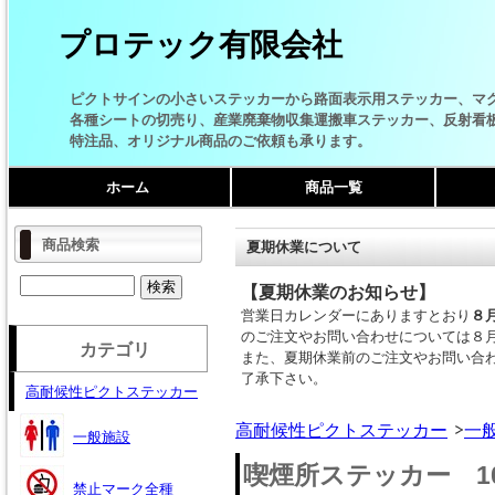
プロテック有限会社
ピクトサインの小さいステッカーから路面表示用ステッカー、マ
各種シートの切売り、産業廃棄物収集運搬車ステッカー、反射看
特注品、オリジナル商品のご依頼も承ります。
ホーム
商品一覧
商品検索
夏期休業について
【夏期休業のお知らせ】
営業日カレンダーにありますとおり
８
のご注文やお問い合わせについては８
カテゴリ
また、夏期休業前のご注文やお問い合
了承下さい。
高耐候性ピクトステッカー
高耐候性ピクトステッカー
一
一般施設
喫煙所ステッカー 10
禁止マーク全種