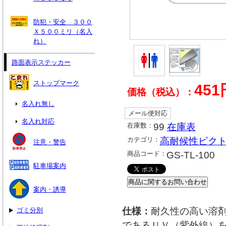
防犯・安全 ３００
Ｘ５００ミリ（名入
れ）
路面表示ステッカー
ストップマーク
451
価格（税込）：
名入れ無し
メール便対応
名入れ対応
在庫数：
99
在庫表
カテゴリ：
高耐候性ピク
注意・警告
商品コード：
GS-TL-100
駐車場案内
案内・誘導
仕様：
耐久性の高い溶
ゴミ分別
であるＵＶ（紫外線）