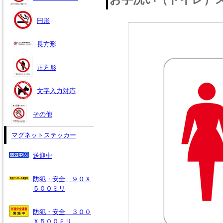
円形
長方形
正方形
文字入力対応
その他
マグネットステッカー
送迎中
防犯・安全 ９０Ｘ
５００ミリ
防犯・安全 ３００
Ｘ５００ミリ