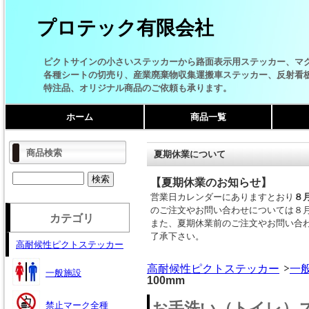
プロテック有限会社
ピクトサインの小さいステッカーから路面表示用ステッカー、マ
各種シートの切売り、産業廃棄物収集運搬車ステッカー、反射看
特注品、オリジナル商品のご依頼も承ります。
ホーム
商品一覧
商品検索
夏期休業について
【夏期休業のお知らせ】
営業日カレンダーにありますとおり
８
のご注文やお問い合わせについては８
カテゴリ
また、夏期休業前のご注文やお問い合
了承下さい。
高耐候性ピクトステッカー
高耐候性ピクトステッカー
一
一般施設
100mm
お手洗い（トイレ）ステ
禁止マーク全種