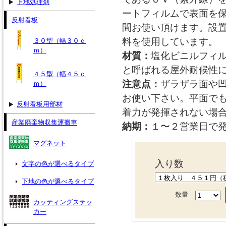
下地処理剤
ートフィルムで表面を
反射看板
間お使い頂けます。設
料を使用しています。
３０型（幅３０ｃ
ｍ）
材質：
塩化ビニルフィ
と呼ばれる屋外耐候性
４５型（幅４５ｃ
注意点：
ザラザラ面や
ｍ）
お使い下さい。平面で
反射看板用部材
着力が発揮されない場
産業廃棄物収集運搬車
納期：
１〜２営業日で
マグネット
入り数
文字の色が選べるタイプ
下地の色が選べるタイプ
数量
カッティングステッ
カー