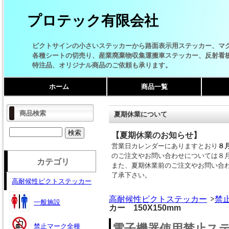
プロテック有限会社
ピクトサインの小さいステッカーから路面表示用ステッカー、マ
各種シートの切売り、産業廃棄物収集運搬車ステッカー、反射看
特注品、オリジナル商品のご依頼も承ります。
ホーム
商品一覧
商品検索
夏期休業について
【夏期休業のお知らせ】
営業日カレンダーにありますとおり
８
のご注文やお問い合わせについては８
カテゴリ
また、夏期休業前のご注文やお問い合
了承下さい。
高耐候性ピクトステッカー
高耐候性ピクトステッカー
禁
一般施設
カー 150X150mm
電子機器使用禁止ステッ
禁止マーク全種