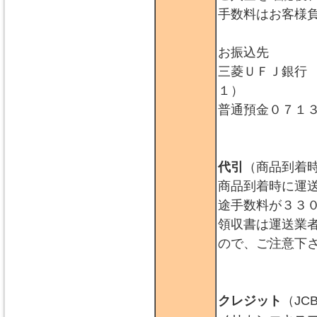
手数料はお客様
お振込先
三菱ＵＦＪ銀行
１）
普通預金０７１
代引
（商品到着
商品到着時に運
途手数料が３３
領収書は運送業
ので、ご注意下
クレジット
（JC