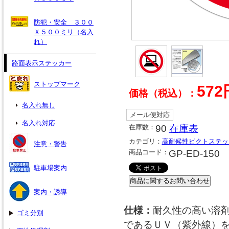
防犯・安全 ３００
Ｘ５００ミリ（名入
れ）
路面表示ステッカー
ストップマーク
572
価格（税込）：
名入れ無し
メール便対応
名入れ対応
在庫数：
90
在庫表
カテゴリ：
高耐候性ピクトステッ
注意・警告
商品コード：
GP-ED-150
駐車場案内
案内・誘導
仕様：
耐久性の高い溶
ゴミ分別
であるＵＶ（紫外線）