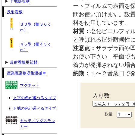
下地処理剤
ートフィルムで表面を
反射看板
間お使い頂けます。設
料を使用しています。
３０型（幅３０ｃ
ｍ）
材質：
塩化ビニルフィ
と呼ばれる屋外耐候性
４５型（幅４５ｃ
注意点：
ザラザラ面や
ｍ）
お使い下さい。平面で
反射看板用部材
着力が発揮されない場
納期：
１〜２営業日で
産業廃棄物収集運搬車
マグネット
入り数
文字の色が選べるタイプ
下地の色が選べるタイプ
数量
カッティングステッ
カー