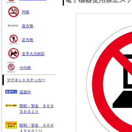
円形
長方形
正方形
文字入力対応
その他
マグネットステッカー
送迎中
防犯・安全 ９０Ｘ
５００ミリ
防犯・安全 ３００
Ｘ５００ミリ