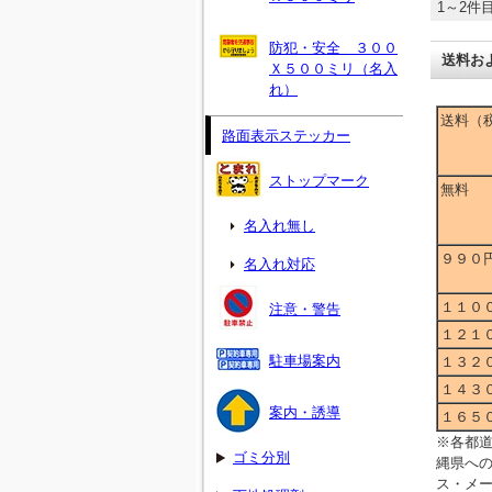
1～2件目
防犯・安全 ３００
送料お
Ｘ５００ミリ（名入
れ）
送料（
路面表示ステッカー
ストップマーク
無料
名入れ無し
９９０
名入れ対応
１１０
注意・警告
１２１
駐車場案内
１３２
１４３
案内・誘導
１６５
※各都
ゴミ分別
縄県へ
ス・メ