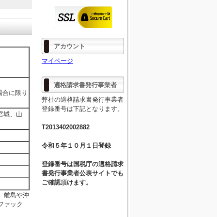
アカウント
マイページ
。
適格請求書発行事業者
場合に限り
弊社の適格請求書発行事業者
。
登録番号は下記となります。
宮城、山
T2013402002882
令和５年１０月１日登録
登録番号は国税庁の適格請求
書発行事業者公表サイトでも
ご確認頂けます。
。離島や沖
ファック