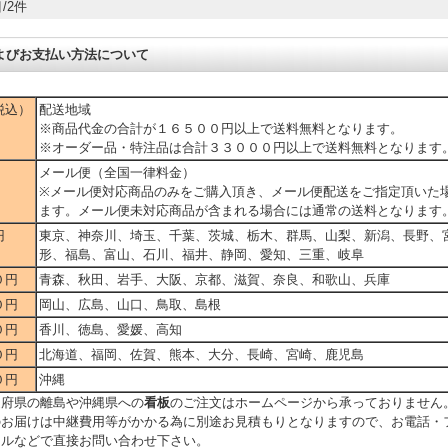
/2件
よびお支払い方法について
税込）
配送地域
※商品代金の合計が１６５００円以上で送料無料となります。
※オーダー品・特注品は合計３３０００円以上で送料無料となります
メール便（全国一律料金）
※メール便対応商品のみをご購入頂き、メール便配送をご指定頂いた
ます。メール便未対応商品が含まれる場合には通常の送料となります
円
東京、神奈川、埼玉、千葉、茨城、栃木、群馬、山梨、新潟、長野、
形、福島、富山、石川、福井、静岡、愛知、三重、岐阜
０円
青森、秋田、岩手、大阪、京都、滋賀、奈良、和歌山、兵庫
０円
岡山、広島、山口、鳥取、島根
０円
香川、徳島、愛媛、高知
０円
北海道、福岡、佐賀、熊本、大分、長崎、宮崎、鹿児島
０円
沖縄
道府県の離島や沖縄県への
看板
のご注文はホームページから承っておりません
のお届けは中継費用等がかかる為に別途お見積もりとなりますので、お電話・
ールなどで直接お問い合わせ下さい。