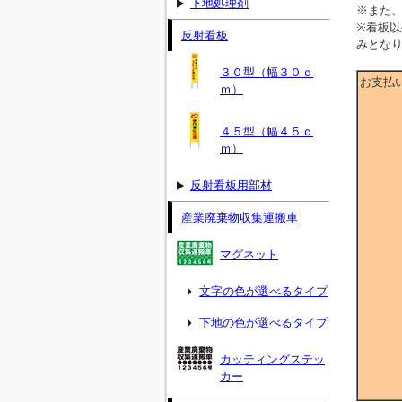
下地処理剤
※また
※看板
反射看板
みとな
３０型（幅３０ｃ
お支払
ｍ）
４５型（幅４５ｃ
ｍ）
反射看板用部材
産業廃棄物収集運搬車
マグネット
文字の色が選べるタイプ
下地の色が選べるタイプ
カッティングステッ
カー