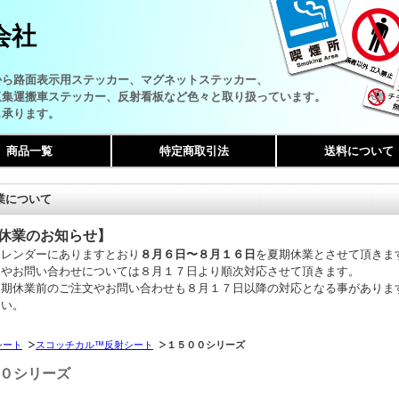
会社
から路面表示用ステッカー、マグネットステッカー、
収集運搬車ステッカー、反射看板など色々と取り扱っています。
も承ります。
商品一覧
特定商取引法
送料について
業について
休業のお知らせ】
カレンダーにありますとおり
８月６日〜８月１６日
を夏期休業とさせて頂きま
文やお問い合わせについては８月１７日より順次対応させて頂きます。
夏期休業前のご注文やお問い合わせも８月１７日以降の対応となる事がありま
さい。
シート
スコッチカル™反射シート
１５００シリーズ
０シリーズ