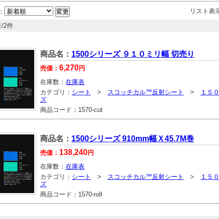
リスト表
：
/2件
商品名：
1500シリーズ ９１０ミリ幅 切売り
6,270
売価：
円
在庫数：
在庫表
カテゴリ：
シート
>
スコッチカル™反射シート
>
１５
ズ
商品コード：
1570-cut
商品名：
1500シリーズ 910mm幅Ｘ45.7M巻
138,240
売価：
円
在庫数：
在庫表
カテゴリ：
シート
>
スコッチカル™反射シート
>
１５
ズ
商品コード：
1570-roll