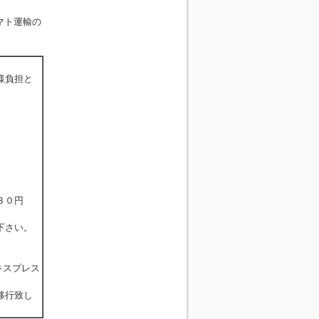
マト運輸の
様負担と
３０円
下さい。
エキスプレス
移行致し