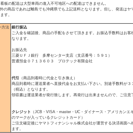
、看板の配送は大型車両の進入不可地区への配達はできません。
以外の商品であれば離島でも沖縄県でも上記送料となります。但し、発送はヤ
ります。
い方法
銀行振込
ご入金を確認後、商品の手配をさせて頂きます。お振込手数料はお客
なります。
お振込先
三菱ＵＦＪ銀行 多摩センター支店（支店番号：５９１）
普通預金０７１３６０３ プロテック有限会社
代引
（商品到着時に代金と引き換え）
商品到着時に運送業者へ直接代金をお支払い下さい。別途手数料が３
（税込）となります。
領収書は運送業者が発行致します。再発行は出来ませんので、ご注意
クレジット
（JCB・VISA・master・UC・ダイナース・アメリカン
のマークが入っているクレジットカード）
ご注文確定後にヤマトフィナンシャル株式会社が運営する決済画面へ
ます。