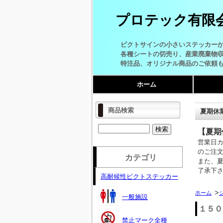
プロテック有限
ピクトサインの小さいステッカー
各種シートの切売り、産業廃棄物
特注品、オリジナル商品のご依頼
ホーム
商品検索
夏期休
【夏期
営業日
のご注
カテゴリ
また、
了承下
高耐候性ピクトステッカー
ホーム
一般施設
１５０
禁止マーク全種