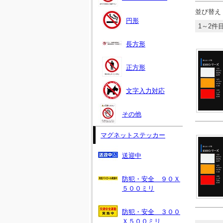
並び替え
円形
1～2件目
長方形
正方形
文字入力対応
その他
マグネットステッカー
送迎中
防犯・安全 ９０Ｘ
５００ミリ
防犯・安全 ３００
Ｘ５００ミリ