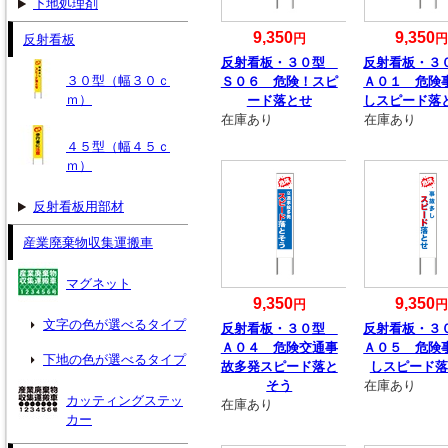
下地処理剤
9,350
9,350
円
反射看板
反射看板・３０型
反射看板・
３０型（幅３０ｃ
Ｓ０６ 危険！スピ
Ａ０１ 危険
ｍ）
ード落とせ
しスピード落
在庫あり
在庫あり
４５型（幅４５ｃ
ｍ）
反射看板用部材
産業廃棄物収集運搬車
マグネット
9,350
9,350
円
文字の色が選べるタイプ
反射看板・３０型
反射看板・
Ａ０４ 危険交通事
Ａ０５ 危険
下地の色が選べるタイプ
故多発スピード落と
しスピード落
そう
在庫あり
カッティングステッ
在庫あり
カー