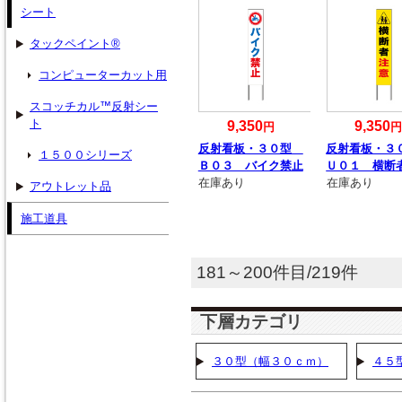
シート
タックペイント®
コンピューターカット用
スコッチカル™反射シー
ト
9,350
9,350
円
反射看板・３０型
反射看板・
１５００シリーズ
Ｂ０３ バイク禁止
Ｕ０１ 横断
在庫あり
在庫あり
アウトレット品
施工道具
181～200件目/219件
下層カテゴリ
３０型（幅３０ｃｍ）
４５