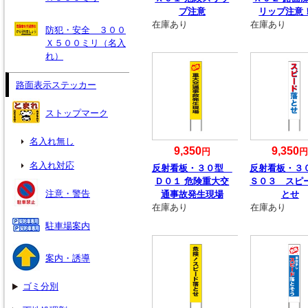
プ注意
リップ注意
在庫あり
在庫あり
防犯・安全 ３００
Ｘ５００ミリ（名入
れ）
路面表示ステッカー
ストップマーク
名入れ無し
9,350
9,350
円
名入れ対応
反射看板・３０型
反射看板・
Ｄ０１ 危険重大交
Ｓ０３ スピ
注意・警告
通事故発生現場
とせ
在庫あり
在庫あり
駐車場案内
案内・誘導
ゴミ分別