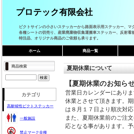
プロテック有限会社
ピクトサインの小さいステッカーから路面表示用ステッカー、マ
各種シートの切売り、産業廃棄物収集運搬車ステッカー、反射看
特注品、オリジナル商品のご依頼も承ります。
ホーム
商品一覧
商品検索
夏期休業について
【夏期休業のお知ら
営業日カレンダーにありま
カテゴリ
休業とさせて頂きます。期
高耐候性ピクトステッカー
は８月１７日より順次対応
また、夏期休業前のご注文
一般施設
応となる事があります。予
禁止マーク全種