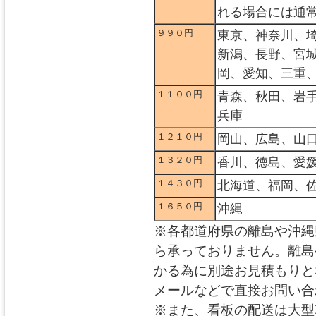
れる場合には通
９９０円
東京、神奈川、
新潟、長野、宮
岡、愛知、三重
１１００円
青森、秋田、岩
兵庫
１２１０円
岡山、広島、山
１３２０円
香川、徳島、愛
１４３０円
北海道、福岡、
１６５０円
沖縄
※各都道府県の離島や沖縄
ら承っておりません。離島
かる為に別途お見積もりと
メールなどで直接お問い合
※また、看板の配送は大型