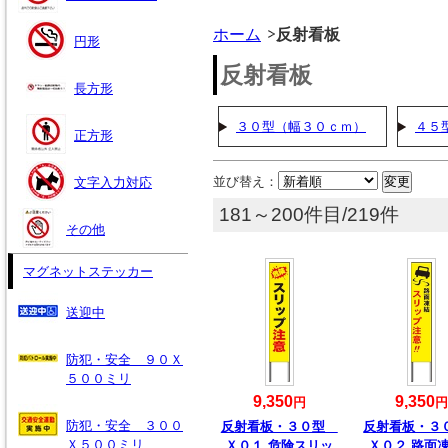
ホーム
反射看板
円形
反射看板
長方形
３０型（幅３０ｃｍ）
４５
正方形
並び替え：
文字入力対応
181～200件目/219件
その他
マグネットステッカー
送迎中
防犯・安全 ９０Ｘ
５００ミリ
9,350
9,350
円
防犯・安全 ３００
反射看板・３０型
反射看板・
Ｘ５００ミリ
Ｘ０１ 危険スリッ
Ｘ０２ 路面