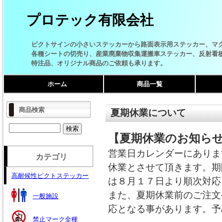
プロテック有限会社
ピクトサインの小さいステッカーから路面表示用ステッカー、マ
各種シートの切売り、産業廃棄物収集運搬車ステッカー、反射看
特注品、オリジナル商品のご依頼も承ります。
ホーム
商品一覧
商品検索
夏期休業について
【夏期休業のお知ら
営業日カレンダーにありま
カテゴリ
休業とさせて頂きます。期
高耐候性ピクトステッカー
は８月１７日より順次対応
また、夏期休業前のご注文
一般施設
応となる事があります。予
禁止マーク全種