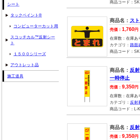
商品コード：
SK
シート
タックペイント®
商品名：
スト
コンピューターカット用
1,760
売価：
円
スコッチカル™反射シー
在庫数：
在庫あ
ト
カテゴリ：
路面
商品コード：
SK
１５００シリーズ
アウトレット品
商品名：
反射
施工道具
一時停止
9,350
売価：
円
在庫数：
在庫あ
カテゴリ：
反射
商品コード：
L-
商品名：
反射
9,350
売価：
円