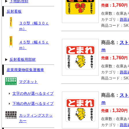
下地処理剤
1,760
売価：
円
反射看板
在庫数：
在庫あ
カテゴリ：
路面
３０型（幅３０ｃ
商品コード：
SK
ｍ）
４５型（幅４５ｃ
商品名：
スト
ｍ）
ｍ
1,760
売価：
円
反射看板用部材
在庫数：
在庫あ
産業廃棄物収集運搬車
カテゴリ：
路面
商品コード：
SK
マグネット
文字の色が選べるタイプ
商品名：
スト
ｍ
下地の色が選べるタイプ
1,320
売価：
円
カッティングステッ
在庫数：
在庫あ
カー
カテゴリ：
路面