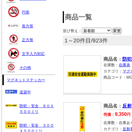
円形
商品一覧
長方形
並び替え：
1～20件目/923件
正方形
文字入力対応
商品名：
防犯
在庫数：
在庫表
その他
カテゴリ：
マグ
商品コード：
MG
マグネットステッカー
送迎中
商品名：
反射
防犯・安全 ９０Ｘ
５００ミリ
9,350
売価：
円
在庫数：
在庫あ
防犯・安全 ３００
カテゴリ：
反射
Ｘ５００ミリ