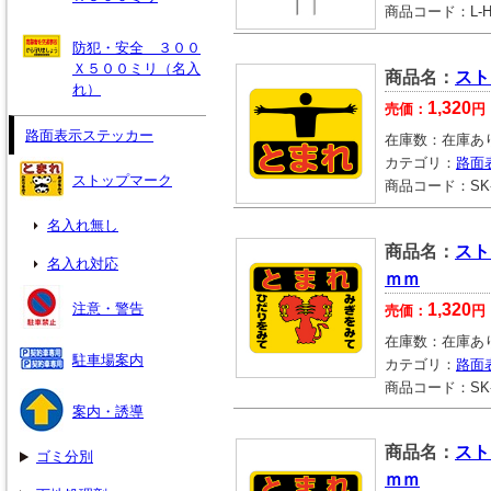
商品コード：
L-
防犯・安全 ３００
Ｘ５００ミリ（名入
商品名：
スト
れ）
1,320
売価：
円
路面表示ステッカー
在庫数：
在庫あ
カテゴリ：
路面
ストップマーク
商品コード：
SK
名入れ無し
商品名：
スト
名入れ対応
ｍｍ
注意・警告
1,320
売価：
円
在庫数：
在庫あ
駐車場案内
カテゴリ：
路面
商品コード：
SK
案内・誘導
商品名：
スト
ゴミ分別
ｍｍ