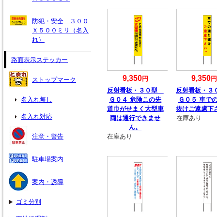
防犯・安全 ３００
Ｘ５００ミリ（名入
れ）
路面表示ステッカー
9,350
9,350
円
ストップマーク
反射看板・３０型
反射看板・
名入れ無し
Ｇ０４ 危険この先
Ｇ０５ 車で
道巾がせまく大型車
抜けご遠慮下
名入れ対応
両は通行できませ
在庫あり
ん。
注意・警告
在庫あり
駐車場案内
案内・誘導
ゴミ分別