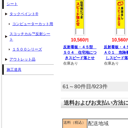
シート
タックペイント®
コンピューターカット用
スコッチカル™反射シー
ト
10,560
10,560
円
反射看板・４５型
反射看板・
１５００シリーズ
Ｓ０４ 住宅地につ
Ａ０１ 危険
きスピード落とせ
しスピード落
アウトレット品
在庫あり
在庫あり
施工道具
61～80件目/923件
送料およびお支払い方法
送料（税込）
配送地域