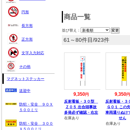
円形
商品一覧
長方形
並び替え：
61～80件目/923件
正方形
文字入力対応
その他
マグネットステッカー
送迎中
9,350
9,350
円
反射看板・３０型
反射看板・
防犯・安全 ９０Ｘ
Ｚ０５ 出合頭事故
Ｇ０１ この
５００ミリ
多発必ず確認・右左
車両通りぬけ
在庫あり
せん
防犯・安全 ３００
在庫あり
Ｘ５００ミリ