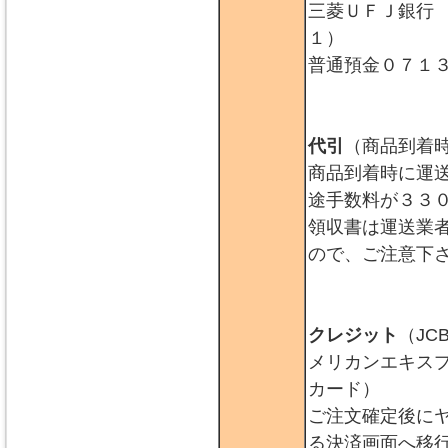
三菱ＵＦＪ銀行
１）
普通預金０７１
代引
（商品到着
商品到着時に運
途手数料が３３
領収書は運送業
ので、ご注意下
クレジット
（JC
メリカンエキス
カード）
ご注文確定後に
る決済画面へ移