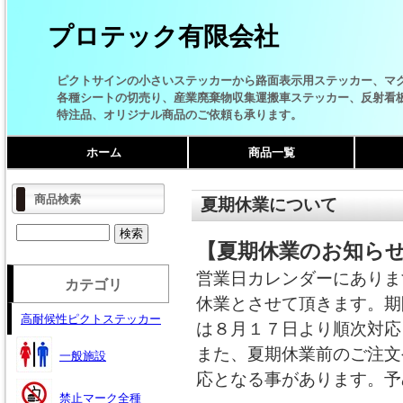
プロテック有限会社
ピクトサインの小さいステッカーから路面表示用ステッカー、マ
各種シートの切売り、産業廃棄物収集運搬車ステッカー、反射看
特注品、オリジナル商品のご依頼も承ります。
ホーム
商品一覧
商品検索
夏期休業について
【夏期休業のお知ら
営業日カレンダーにありま
カテゴリ
休業とさせて頂きます。期
高耐候性ピクトステッカー
は８月１７日より順次対応
また、夏期休業前のご注文
一般施設
応となる事があります。予
禁止マーク全種