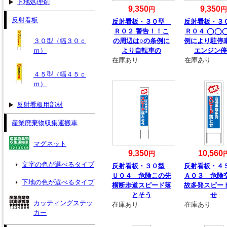
下地処理剤
9,350
9,350
円
反射看板
反射看板・３０型
反射看板・
Ｒ０２ 警告！！こ
Ｒ０４ ◯◯
３０型（幅３０ｃ
の周辺は○の条例に
例により駐停
ｍ）
より自転車の
エンジン停
在庫あり
在庫あり
４５型（幅４５ｃ
ｍ）
反射看板用部材
産業廃棄物収集運搬車
マグネット
9,350
10,560
円
文字の色が選べるタイプ
反射看板・３０型
反射看板・
Ｕ０４ 危険この先
Ａ０３ 危険
下地の色が選べるタイプ
横断歩道スピード落
故多発スピー
とそう
せ
カッティングステッ
在庫あり
在庫あり
カー